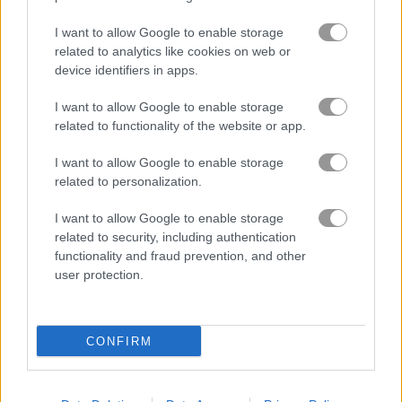
I want to allow Google to enable storage
Fast Ball Jump 플레이 방법
related to analytics like cookies on web or
device identifiers in apps.
I want to allow Google to enable storage
related to functionality of the website or app.
I want to allow Google to enable storage
related to personalization.
I want to allow Google to enable storage
related to security, including authentication
functionality and fraud prevention, and other
user protection.
정보 Fast Ball Jump
CONFIRM
기분 좋고 편안하게 준비하세요, 공 굴리기 게임