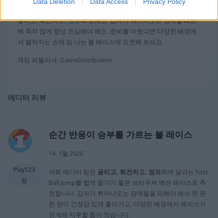
으로
Data Deletion
Data Access
Privacy Policy
굴리고, 회전하고,
점프
해 보세요. 갑자기 튀어나오는 장애물 때문
에 죽지 않게 항상 조심해야 해요. 준비를 마쳤다면 다양한 배경에
서 펼쳐지는 손에 땀 나는 볼 레이스에 도전해 보세요.
게임 퍼블리셔: GameDistribution
에디터 리뷰
순간 반응이 승부를 가르는 볼 레이스
14. 1월 2026
Play123
저희 에디터 팀은
굴리고, 회전하고, 점프
하며 달리는 Fast
팀
Ball Jump를 짧게 즐기기 좋은 브라우저 액션 레이스로 추
천합니다. 갑자기 튀어나오는 장애물을 피해야 해서 한 판
한 판이 긴장감 있게 흘러가고, 다양한 배경에서 레이스가
전개돼 지루할 틈이 적습니다.