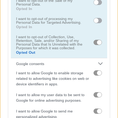
I want to opt-out of the Sale of my
Personal Data.
Opted In
닌자
I want to opt-out of processing my
Personal Data for Targeted Advertising.
시뮬레이션
Opted In
I want to opt-out of Collection, Use,
피아노
Retention, Sale, and/or Sharing of my
Personal Data that Is Unrelated with the
Purposes for which it was collected.
Opted Out
무료 온라인 게임
스킬 게임
fast ball jump
Google consents
게임플레이 영상
I want to allow Google to enable storage
related to advertising like cookies on web or
device identifiers in apps.
I want to allow my user data to be sent to
Google for online advertising purposes.
I want to allow Google to send me
personalized advertising.