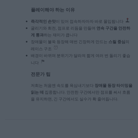
플레이해야 하는 이유
즉각적인 손맛
이 있어 접속하자마자 바로 몰입됩니다
굴리기와 회전, 점프로 리듬을 만들며
연속 구간을 안전하
게 통과
하는 재미가 큽니다
장애물이 불쑥 등장해 매번 긴장하게 만드는
스릴 중심
의
레이스 구조
배경이 바뀌며 분위기가 달라져 짧게 여러 번 돌리기 좋습
니다
전문가 팁
저희는 처음엔 속도를 욕심내기보다
장애물 등장 타이밍을
읽는 데
집중합니다. 안전한 구간에서만 점프를 써서 흐름
을 유지하면, 긴 구간에서도 실수가 확 줄어듭니다.