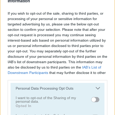
Information
If you wish to opt-out of the sale, sharing to third parties, or
processing of your personal or sensitive information for
targeted advertising by us, please use the below opt-out
section to confirm your selection. Please note that after your
opt-out request is processed you may continue seeing
Tower Fall
Bottle Flip Mobile
interest-based ads based on personal information utilized by
us or personal information disclosed to third parties prior to
your opt-out. You may separately opt-out of the further
disclosure of your personal information by third parties on the
IAB’s list of downstream participants. This information may
also be disclosed by us to third parties on the
IAB’s List of
Downstream Participants
that may further disclose it to other
third parties.
Rising Squares
Slime Road
Please note that this website/app uses one or more Google
Personal Data Processing Opt Outs
services and may gather and store information including but
관련 카테고리
not limited to your visit or usage behaviour. You may click to
I want to opt-out of the Sharing of my
personal data.
grant or deny consent to Google and its third-party tags to
Opted In
use your data for below specified purposes in below Google
음악
consent section.