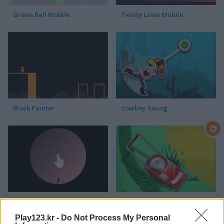
Green Ball Mobile
Twisty Lines Mobile
Block Painter
Cowboy Swing
Go Around
Lawn Mower
Play123.kr -
Do Not Process My Personal