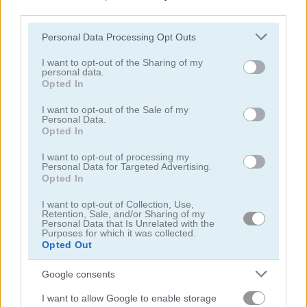
third parties.
닌자
Please note that this website/app uses one or more Google
Personal Data Processing Opt Outs
services and may gather and store information including but
not limited to your visit or usage behaviour. You may click to
I want to opt-out of the Sharing of my
시뮬레이션
personal data.
grant or deny consent to Google and its third-party tags to
Opted In
use your data for below specified purposes in below Google
피아노
consent section.
I want to opt-out of the Sale of my
Personal Data.
Opted In
무료 온라인 게임
스킬 게임
geometry arrow
I want to opt-out of processing my
Personal Data for Targeted Advertising.
Opted In
게임플레이 영상
I want to opt-out of Collection, Use,
Retention, Sale, and/or Sharing of my
Personal Data that Is Unrelated with the
Purposes for which it was collected.
Opted Out
Google consents
I want to allow Google to enable storage