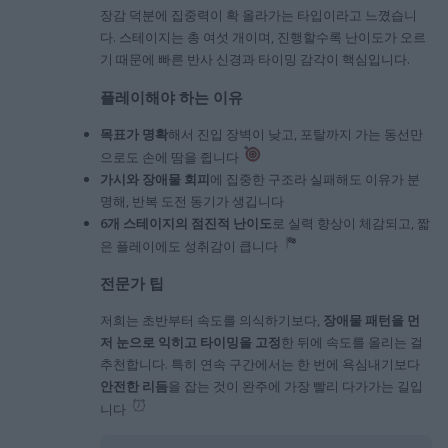
장감 덕분에 집중력이 확 올라가는 타입이라고 느꼈습니
다. 스테이지는 총 여섯 개이며, 진행할수록 난이도가 오르
기 때문에 빠른 반사 신경과 타이밍 감각이 핵심입니다.
플레이해야 하는 이유
목표가 명확
해서 진입 장벽이 낮고, 포탈까지 가는 동선만
으로도 손에 땀을 쥡니다
가시와 장애물 회피
에 집중한 구조라 실패해도 이유가 분
명해, 반복 도전 동기가 생깁니다
6개 스테이지의 점진적 난이도
로 실력 향상이 체감되고, 짧
은 플레이에도 성취감이 큽니다
전문가 팁
저희는 초반부터 속도를 의식하기보다,
장애물 패턴을 먼
저 눈으로 익히고 타이밍을 고정
한 뒤에 속도를 올리는 걸
추천합니다. 특히 연속 구간에서는 한 번에 욕심내기보다
안전한 리듬
을 잡는 것이 완주에 가장 빨리 다가가는 길입
니다