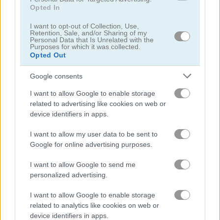
Opted In
불
I want to opt-out of Collection, Use,
Retention, Sale, and/or Sharing of my
Personal Data that Is Unrelated with the
격투
Purposes for which it was collected.
Opted Out
어려움
Google consents
사냥
I want to allow Google to enable storage
related to advertising like cookies on web or
device identifiers in apps.
로봇
I want to allow my user data to be sent to
Google for online advertising purposes.
함선
I want to allow Google to send me
슈팅
personalized advertising.
I want to allow Google to enable storage
스나이퍼
related to analytics like cookies on web or
device identifiers in apps.