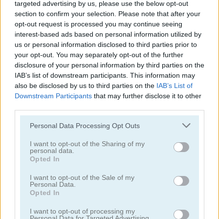
targeted advertising by us, please use the below opt-out
section to confirm your selection. Please note that after your
외계인
opt-out request is processed you may continue seeing
interest-based ads based on personal information utilized by
us or personal information disclosed to third parties prior to
양궁
your opt-out. You may separately opt-out of the further
disclosure of your personal information by third parties on the
군대
IAB’s list of downstream participants. This information may
also be disclosed by us to third parties on the
IAB’s List of
Downstream Participants
that may further disclose it to other
전투
third parties.
Please note that this website/app uses one or more Google
Personal Data Processing Opt Outs
대포
services and may gather and store information including but
not limited to your visit or usage behaviour. You may click to
I want to opt-out of the Sharing of my
personal data.
카우보이
grant or deny consent to Google and its third-party tags to
Opted In
use your data for below specified purposes in below Google
consent section.
I want to opt-out of the Sale of my
충돌
Personal Data.
Opted In
쉬움
I want to opt-out of processing my
Personal Data for Targeted Advertising.