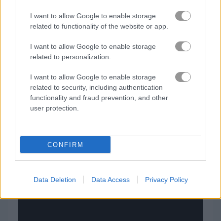
우주
I want to allow Google to enable storage
related to functionality of the website or app.
스틱맨
I want to allow Google to enable storage
related to personalization.
탱크
I want to allow Google to enable storage
좀비
related to security, including authentication
functionality and fraud prevention, and other
user protection.
스틱맨
무료 온라인 게임
액션 게임
gun fest
CONFIRM
게임플레이 영상
Data Deletion
Data Access
Privacy Policy