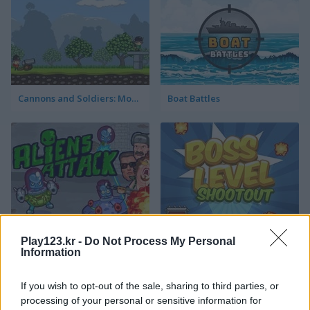
Cannons and Soldiers: Mountain Offense
Boat Battles
Aliens Attack
Boss Level: Shootout
Play123.kr -
Do Not Process My Personal
Information
관련 카테고리
If you wish to opt-out of the sale, sharing to third parties, or
processing of your personal or sensitive information for
비행기