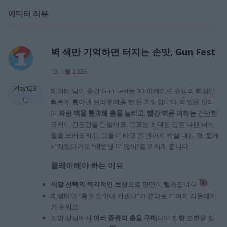
에디터 리뷰
벽 색만 기억하면 터지는 손맛, Gun Fest
13. 1월 2026
Play123
에디터 팀이 즐긴 Gun Fest는 3D 아케이드 슈팅의 핵심만
팀
빠르게 뽑아낸 브라우저용 한 판 게임입니다. 레벨을 달리
며
파란 벽을 통과해 총을 늘리고
,
빨간 벽은 피하는
간단한
규칙이 긴장감을 만들어요. 목표는 최대한 많은 나쁜 녀석
들을 쓰러뜨리고, 그들이 타고 온 밴까지 박살 내는 것. 짧게
시작했다가도 “이번엔 더 많이”를 외치게 됩니다.
플레이해야 하는 이유
색깔 선택의 즉각적인 보상
으로 판단이 빨라집니다
레벨마다 “총을 얼마나 키웠나”가 결과로 이어져 리플레이
가 쉬워요
게임 상점에서
여러 종류의 총을 구매
하며 취향 조합을 찾