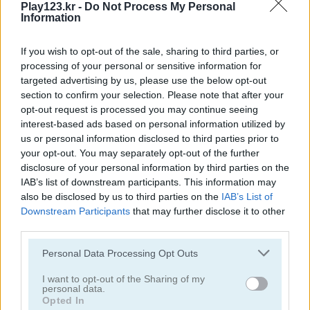
Play123.kr -
Do Not Process My Personal
Information
If you wish to opt-out of the sale, sharing to third parties, or
processing of your personal or sensitive information for
targeted advertising by us, please use the below opt-out
section to confirm your selection. Please note that after your
Tower Fall
Bottle Flip Mobile
opt-out request is processed you may continue seeing
interest-based ads based on personal information utilized by
us or personal information disclosed to third parties prior to
your opt-out. You may separately opt-out of the further
disclosure of your personal information by third parties on the
IAB’s list of downstream participants. This information may
also be disclosed by us to third parties on the
IAB’s List of
Downstream Participants
that may further disclose it to other
third parties.
Rising Squares
Slime Road
Please note that this website/app uses one or more Google
Personal Data Processing Opt Outs
관련 카테고리
services and may gather and store information including but
not limited to your visit or usage behaviour. You may click to
I want to opt-out of the Sharing of my
personal data.
grant or deny consent to Google and its third-party tags to
Opted In
음악
use your data for below specified purposes in below Google