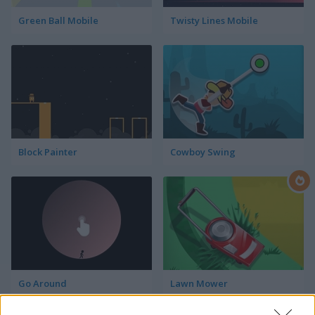
Green Ball Mobile
Twisty Lines Mobile
Block Painter
Cowboy Swing
Go Around
Lawn Mower