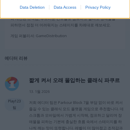
데스크톱이나 모바일에서 바로 켜서 할 수 있는 이 클래식 모드
플
Data Deletion
Data Access
Privacy Policy
랫폼
게임으로 추억도 살리고 스릴도 느껴보세요! 더 많아진 레벨
과 개선된 조작감, 부드러운 컨트롤로 점프하고 달리고 장애물을
피하면서 점점 더 어려워지는 스테이지를 차례대로 깨보세요.
게임 퍼블리셔: GameDistribution
에디터 리뷰
짧게 켜서 오래 몰입하는 클래식 파쿠르
13. 1월 2026
Play123
저희 에디터 팀은 Parkour Block 7을 부담 없이 바로 켜서
팀
즐길 수 있는 클래식 모드 플랫폼 게임으로 추천합니다. 데
스크톱과 모바일에서 가볍게 시작해, 점프하고 달리며 장
애물을 피하는 기본에 충실한 흐름 속에서 스테이지를 하
나씩 깨는 맛이 또렷합니다. 레벨이 더 많아졌고 조작감과