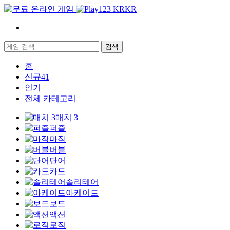
KR
검색
홈
신규
41
인기
전체 카테고리
매치 3
퍼즐
마작
버블
단어
카드
솔리테어
아케이드
보드
액션
로직