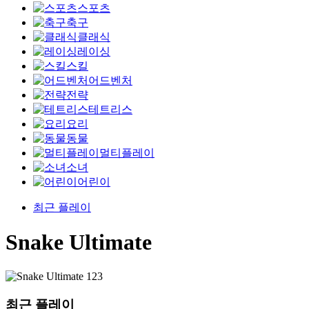
스포츠
축구
클래식
레이싱
스킬
어드벤처
전략
테트리스
요리
동물
멀티플레이
소녀
어린이
최근 플레이
Snake Ultimate
최근 플레이