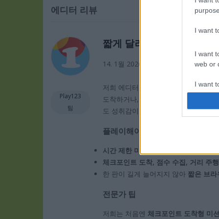
에디터 리뷰
purpose
I want 
짧게 달려도 손에 땀, Traff
I want t
14. 1월 2026
web or d
I want t
저희 에디터 팀은 Traffic Jam 
or app.
Play123
도착하거나, 같은 시간 안에 특정 점수
팀
도 성취감이 또렷합니다. 미션을 바꿔가
I want t
플레이해야 하는 이유
I want t
authenti
시간 제한 미션
이 긴장감을 꾸준히 
체크포인트 도착, 점수 수집, 거리 주행
한 판이 길게 늘어지지 않아
짧은 브라
전문가 팁
저희는 처음엔
체크포인트 도착형 미