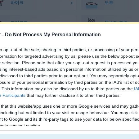
바이크
보트
드리프트
몬스터 트럭
r -
Do Not Process My Personal Information
기차
to opt-out of the sale, sharing to third parties, or processing of your per
formation for targeted advertising by us, please use the below opt-out s
r selection. Please note that after your opt-out request is processed y
eing interest-based ads based on personal information utilized by us or
disclosed to third parties prior to your opt-out. You may separately opt-
losure of your personal information by third parties on the IAB’s list of
. This information may also be disclosed by us to third parties on the
IA
Traffic Jam 3D 플레이 방법
Participants
that may further disclose it to other third parties.
 that this website/app uses one or more Google services and may gath
including but not limited to your visit or usage behaviour. You may click 
 to Google and its third-party tags to use your data for below specifi
ogle consent section.