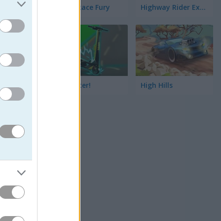
StreetRace Fury
Highway Rider Extreme
E-Scooter!
High Hills
션에 도전