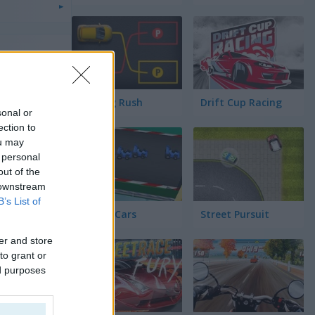
Parking Rush
Drift Cup Racing
sonal or
ection to
ou may
 personal
out of the
 downstream
B’s List of
Racing Cars
Street Pursuit
er and store
to grant or
ed purposes