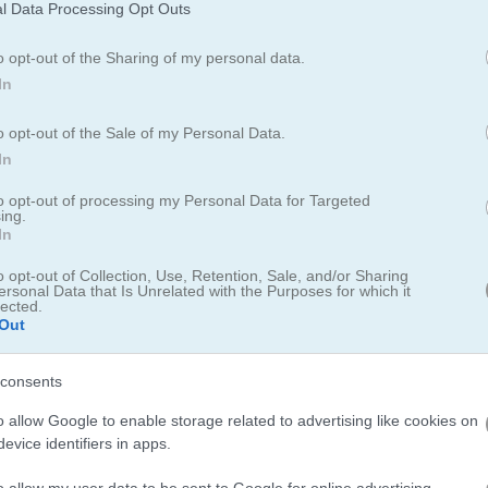
l Data Processing Opt Outs
o opt-out of the Sharing of my personal data.
In
o opt-out of the Sale of my Personal Data.
In
to opt-out of processing my Personal Data for Targeted
ing.
In
릿한 레이싱 게임을 준비하세요
o opt-out of Collection, Use, Retention, Sale, and/or Sharing
ersonal Data that Is Unrelated with the Purposes for which it
lected.
시간 안에 특정 점수를 모으고, 정해진 거리까지 달리는 등 여러 가지 미
Out
 싶다면 안전벨트 딱 매고
Traffic Jam 3D
를 바로 플레이해 보세요!
consents
o allow Google to enable storage related to advertising like cookies on
evice identifiers in apps.
o allow my user data to be sent to Google for online advertising