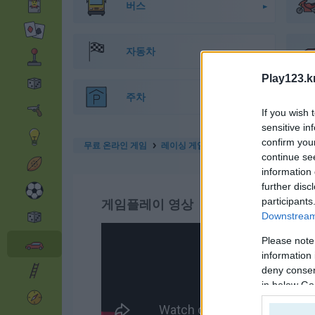
버스
자동차
Play123.k
주차
If you wish 
sensitive in
confirm you
무료 온라인 게임
레이싱 게임
traffic jam 3d
continue se
information 
further disc
participants
게임플레이 영상
Downstream 
Please note
information 
deny consent
in below Go