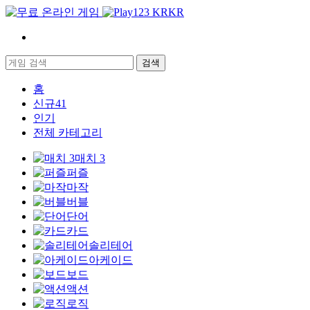
KR
검색
홈
신규
41
인기
전체 카테고리
매치 3
퍼즐
마작
버블
단어
카드
솔리테어
아케이드
보드
액션
로직