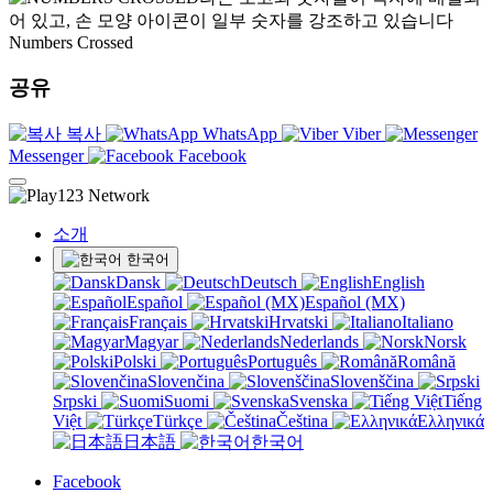
Numbers Crossed
공유
복사
WhatsApp
Viber
Messenger
Facebook
소개
한국어
Dansk
Deutsch
English
Español
Español (MX)
Français
Hrvatski
Italiano
Magyar
Nederlands
Norsk
Polski
Português
Română
Slovenčina
Slovenščina
Srpski
Suomi
Svenska
Tiếng
Việt
Türkçe
Čeština
Ελληνικά
日本語
한국어
Facebook