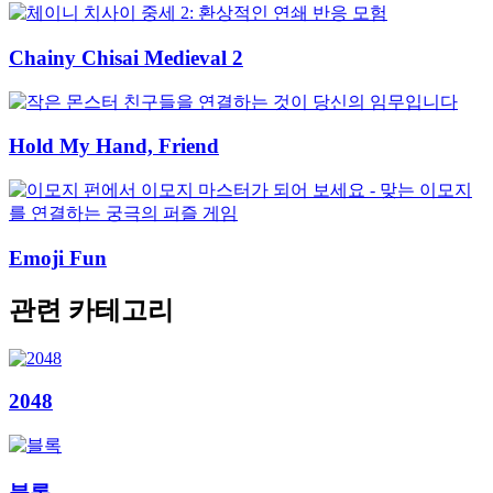
Chainy Chisai Medieval 2
Hold My Hand, Friend
Emoji Fun
관련 카테고리
2048
블록